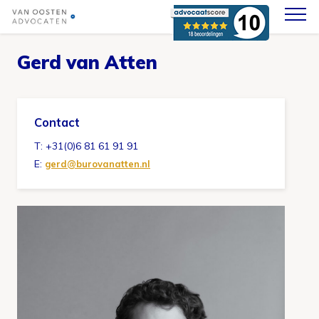
Skip
to
content
Gerd van Atten
Contact
T: +31(0)6 81 61 91 91
E:
gerd@burovanatten.nl